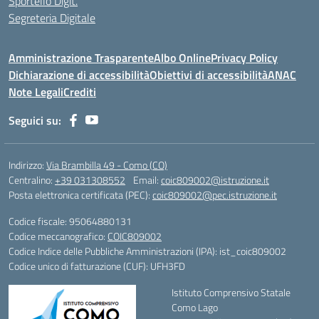
Sportello Digit.
Segreteria Digitale
Amministrazione Trasparente
Albo Online
Privacy Policy
Dichiarazione di accessibilità
Obiettivi di accessibilità
ANAC
Note Legali
Crediti
Seguici su:
Indirizzo:
Via Brambilla 49 - Como (CO)
Centralino:
+39 031308552
Email:
coic809002@istruzione.it
Posta elettronica certificata (PEC):
coic809002@pec.istruzione.it
Codice fiscale: 95064880131
Codice meccanografico:
COIC809002
Codice Indice delle Pubbliche Amministrazioni (IPA): ist_coic809002
Codice unico di fatturazione (CUF): UFH3FD
Istituto Comprensivo Statale
Como Lago