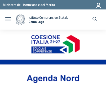
Vai ai contenuti
Vai al menu di navigazione
Vai al footer
Ministero dell'Istruzione e del Merito
Istituto Comprensivo Statale
Como Lago
— Visita la pagina iniziale della scuola