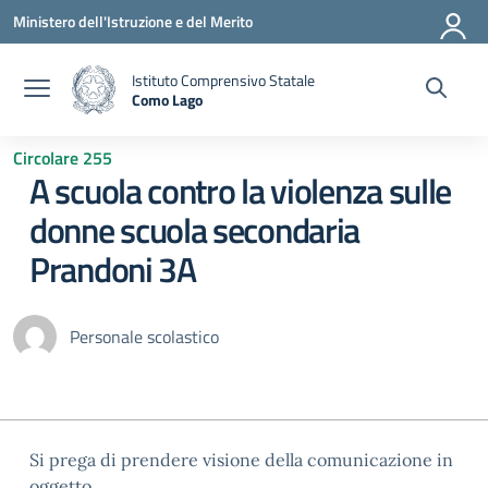
Vai ai contenuti
Vai al menu di navigazione
Vai al footer
Ministero dell'Istruzione e del Merito
Istituto Comprensivo Statale
Como Lago
— Visita la pagina iniziale della scuola
Circolare 255
A scuola contro la violenza sulle
donne scuola secondaria
Prandoni 3A
Personale scolastico
Si prega di prendere visione della comunicazione in
oggetto