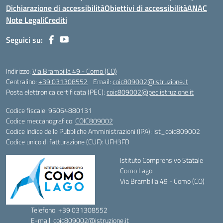
Dichiarazione di accessibilità
Obiettivi di accessibilità
ANAC
Note Legali
Crediti
Seguici su:
Indirizzo:
Via Brambilla 49 - Como (CO)
Centralino:
+39 031308552
Email:
coic809002@istruzione.it
Posta elettronica certificata (PEC):
coic809002@pec.istruzione.it
Codice fiscale: 95064880131
Codice meccanografico:
COIC809002
Codice Indice delle Pubbliche Amministrazioni (IPA): ist_coic809002
Codice unico di fatturazione (CUF): UFH3FD
Istituto Comprensivo Statale
Como Lago
Via Brambilla 49 - Como (CO)
Telefono: +39 031308552
E-mail: coic809002@istruzione.it