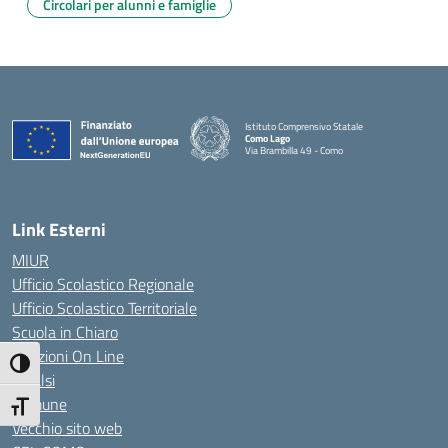
Circolari per alunni e famiglie
Istituto Comprensivo Statale
Como Lago
Via Brambilla 49 - Como
— Visita la pagina iniziale della scuola
Link Esterni
MIUR
Ufficio Scolastico Regionale
Ufficio Scolastico Territoriale
Scuola in Chiaro
Iscrizioni On Line
Attiva/disattiva alto contrasto
Invalsi
Comune
Attiva/disattiva dimensione testo
Vecchio sito web