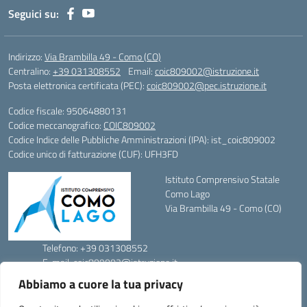
Seguici su:
Indirizzo:
Via Brambilla 49 - Como (CO)
Centralino:
+39 031308552
Email:
coic809002@istruzione.it
Posta elettronica certificata (PEC):
coic809002@pec.istruzione.it
Codice fiscale: 95064880131
Codice meccanografico:
COIC809002
Codice Indice delle Pubbliche Amministrazioni (IPA): ist_coic809002
Codice unico di fatturazione (CUF): UFH3FD
Istituto Comprensivo Statale
Como Lago
Via Brambilla 49 - Como (CO)
Telefono: +39 031308552
E-mail: coic809002@istruzione.it
PEC: coic809002@pec.istruzione.it
Abbiamo a cuore la tua privacy
Codice Meccanografico: COIC809002
Codice Fiscale: 95064880131