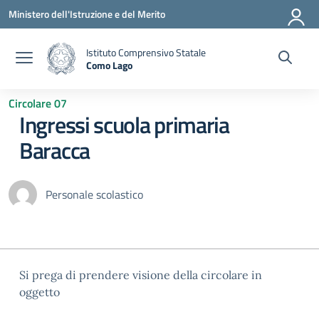
Vai ai contenuti
Vai al menu di navigazione
Vai al footer
Ministero dell'Istruzione e del Merito
Istituto Comprensivo Statale
Como Lago
— Visita la pagina iniziale della scuola
Circolare 07
Ingressi scuola primaria
Baracca
Personale scolastico
Si prega di prendere visione della circolare in
oggetto