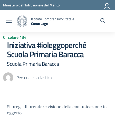
Vai ai contenuti
Vai al menu di navigazione
Vai al footer
Ministero dell'Istruzione e del Merito
Istituto Comprensivo Statale
Como Lago
— Visita la pagina iniziale della scuola
Circolare 134
Iniziativa #ioleggoperché
Scuola Primaria Baracca
Scuola Primaria Baracca
Personale scolastico
Si prega di prendere visione della comunicazione in
oggetto