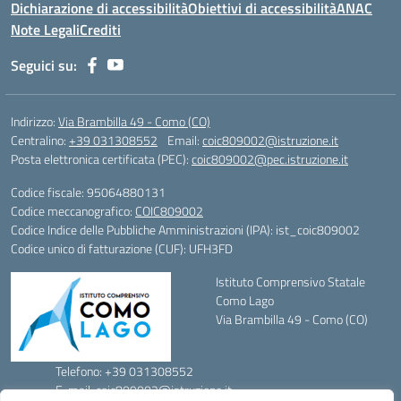
Dichiarazione di accessibilità
Obiettivi di accessibilità
ANAC
Note Legali
Crediti
Seguici su:
Indirizzo:
Via Brambilla 49 - Como (CO)
Centralino:
+39 031308552
Email:
coic809002@istruzione.it
Posta elettronica certificata (PEC):
coic809002@pec.istruzione.it
Codice fiscale: 95064880131
Codice meccanografico:
COIC809002
Codice Indice delle Pubbliche Amministrazioni (IPA): ist_coic809002
Codice unico di fatturazione (CUF): UFH3FD
Istituto Comprensivo Statale
Como Lago
Via Brambilla 49 - Como (CO)
Telefono: +39 031308552
E-mail: coic809002@istruzione.it