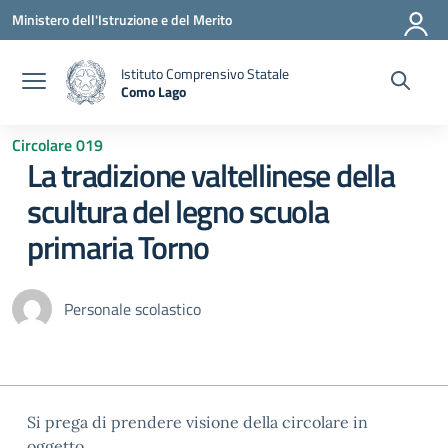
Vai ai contenuti
Vai al menu di navigazione
Vai al footer
Ministero dell'Istruzione e del Merito
Istituto Comprensivo Statale
Como Lago
— Visita la pagina iniziale della scuola
Circolare 019
La tradizione valtellinese della
scultura del legno scuola
primaria Torno
Personale scolastico
Si prega di prendere visione della circolare in
oggetto