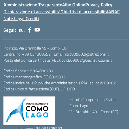
Amministrazione Trasparente
Albo Online
Privacy Policy
Dichiarazione di accessibilità
Obiettivi di accessibilità
ANAC
Note Legali
Crediti
Seguici su:
Indirizzo:
Via Brambilla 49 - Como (CO)
Centralino:
+39 031308552
Email:
coic809002@istruzione.it
Posta elettronica certificata (PEC):
coic809002@pec.istruzione.it
Codice fiscale: 95064880131
Codice meccanografico:
COIC809002
Codice Indice delle Pubbliche Amministrazioni (IPA): ist_coic809002
Codice unico di fatturazione (CUF): UFH3FD
Istituto Comprensivo Statale
Como Lago
Via Brambilla 49 - Como (CO)
Telefono: +39 031308552