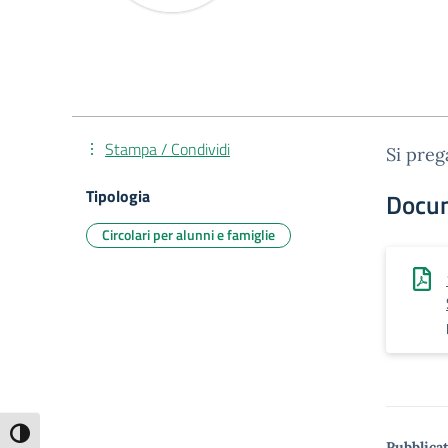
Stampa / Condividi
Si preg
Tipologia
Docu
Circolari per alunni e famiglie
Attiva/disattiva alto contrasto
Pubblicat