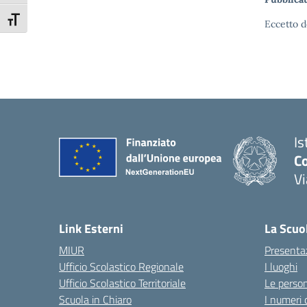
Attiva/disattiva dimensione testo
Eccetto d
Is
C
V
— 
Link Esterni
La Scuo
MIUR
Presenta
Ufficio Scolastico Regionale
I luoghi
Ufficio Scolastico Territoriale
Le perso
Scuola in Chiaro
I numeri 