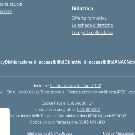
della scuola
Didattica
azione
Offerta formativa
Le schede didattiche
I progetti delle classi
icy
Dichiarazione di accessibilità
Obiettivi di accessibilità
ANAC
Note
Indirizzo:
Via Brambilla 49 - Como (CO)
52
Email:
coic809002@istruzione.it
Posta elettronica certificata (PEC):
coi
Codice fiscale: 95064880131
Codice meccanografico:
COIC809002
Codice Indice delle Pubbliche Amministrazioni (IPA): ist_coic809002
Codice unico di fatturazione (CUF): UFH3FD
tatale
Telefono: +39 031308552
Codice Meccanogr