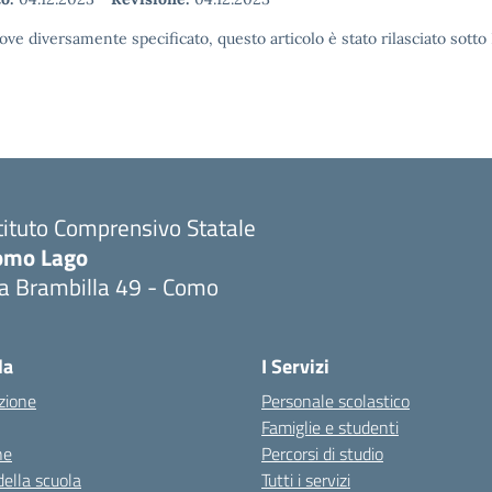
ove diversamente specificato, questo articolo è stato rilasciato sott
tituto Comprensivo Statale
omo Lago
ia Brambilla 49 - Como
Visita la pagina iniziale della scuola
la
I Servizi
zione
Personale scolastico
Famiglie e studenti
ne
Percorsi di studio
della scuola
Tutti i servizi