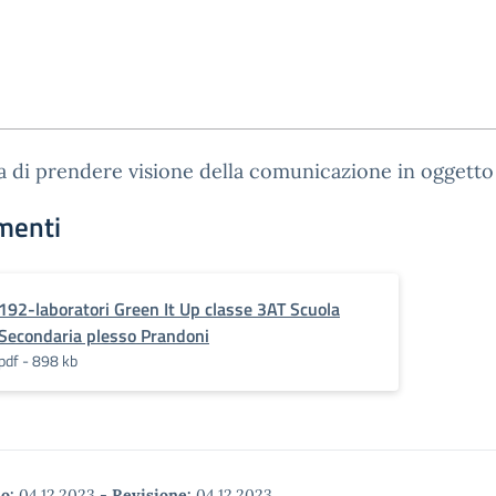
a di prendere visione della comunicazione in oggetto
menti
192-laboratori Green It Up classe 3AT Scuola
Secondaria plesso Prandoni
pdf - 898 kb
o:
04.12.2023
-
Revisione:
04.12.2023