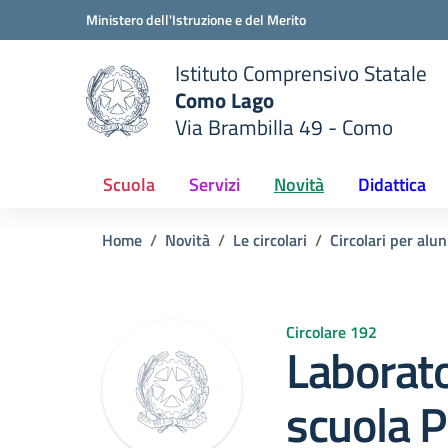
Vai ai contenuti
Vai al menu di navigazione
Vai al footer
Ministero dell'Istruzione e del Merito
Istituto Comprensivo Statale
Como Lago
Via Brambilla 49 - Como
 della scuola
— Visita la pagina iniziale del
Scuola
Servizi
Novità
Didattica
Home
Novità
Le circolari
Circolari per alun
Circolare 192
Laborato
scuola 