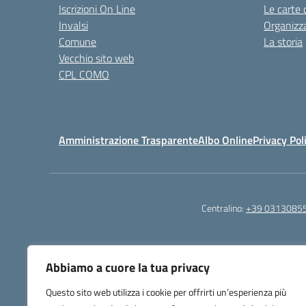
Iscrizioni On Line
Le carte 
Invalsi
Organizz
Comune
La storia
Vecchio sito web
CPL COMO
Amministrazione Trasparente
Albo Online
Privacy Pol
Centralino:
+39 0313085
Abbiamo a cuore la tua privacy
Questo sito web utilizza i cookie per offrirti un’esperienza più
Istituto Comprensivo S