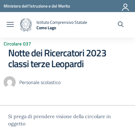
Vai ai contenuti
Vai al menu di navigazione
Vai al footer
Ministero dell'Istruzione e del Merito
Istituto Comprensivo Statale
Como Lago
— Visita la pagina iniziale della scuola
Circolare 037
Notte dei Ricercatori 2023
classi terze Leopardi
Personale scolastico
Si prega di prendere visione della circolare in
oggetto