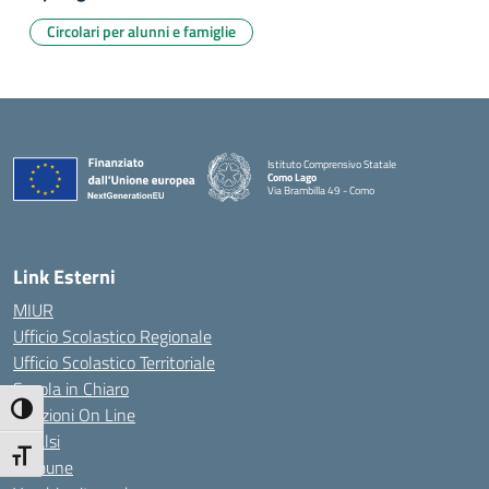
Circolari per alunni e famiglie
Istituto Comprensivo Statale
Como Lago
Via Brambilla 49 - Como
— Visita la pagina iniziale della scuola
Link Esterni
MIUR
Ufficio Scolastico Regionale
Ufficio Scolastico Territoriale
Scuola in Chiaro
Attiva/disattiva alto contrasto
Iscrizioni On Line
Invalsi
Attiva/disattiva dimensione testo
Comune