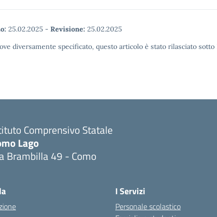
o:
25.02.2025
-
Revisione:
25.02.2025
ove diversamente specificato, questo articolo è stato rilasciato sott
tituto Comprensivo Statale
omo Lago
ia Brambilla 49 - Como
Visita la pagina iniziale della scuola
la
I Servizi
zione
Personale scolastico