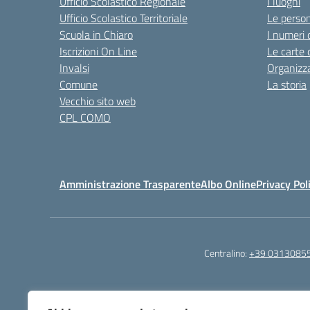
Ufficio Scolastico Regionale
I luoghi
Ufficio Scolastico Territoriale
Le perso
Scuola in Chiaro
I numeri 
Iscrizioni On Line
Le carte 
Invalsi
Organizz
Comune
La storia
Vecchio sito web
CPL COMO
Amministrazione Trasparente
Albo Online
Privacy Pol
Centralino:
+39 0313085