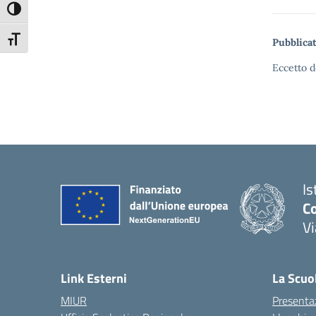
Attiva/disattiva alto contrasto
Attiva/disattiva dimensione testo
Pubblicat
Eccetto d
Is
C
V
— 
Link Esterni
La Scuo
MIUR
Presenta