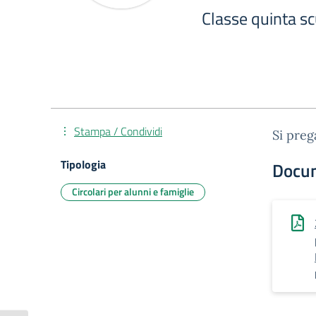
Classe quinta s
Stampa / Condividi
Si preg
Tipologia
Docu
Circolari per alunni e famiglie