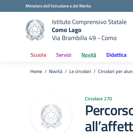
Vai ai contenuti
Vai al menu di navigazione
Vai al footer
Ministero dell'Istruzione e del Merito
Istituto Comprensivo Statale
Como Lago
Via Brambilla 49 - Como
 della scuola
— Visita la pagina iniziale del
Scuola
Servizi
Novità
Didattica
Home
Novità
Le circolari
Circolari per alun
Circolare 270
Percorso
all’affet