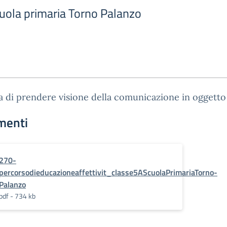
cuola primaria Torno Palanzo
a di prendere visione della comunicazione in oggetto
menti
270-
percorsodieducazioneaffettivit_classe5AScuolaPrimariaTorno-
Palanzo
pdf - 734 kb