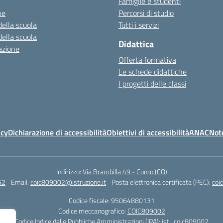
Famiglie e studenti
ne
Percorsi di studio
della scuola
Tutti i servizi
della scuola
Didattica
azione
Offerta formativa
Le schede didattiche
I progetti delle classi
icy
Dichiarazione di accessibilità
Obiettivi di accessibilità
ANAC
Note
Indirizzo:
Via Brambilla 49 - Como (CO)
52
Email:
coic809002@istruzione.it
Posta elettronica certificata (PEC):
coi
Codice fiscale: 95064880131
Codice meccanografico:
COIC809002
Codice Indice delle Pubbliche Amministrazioni (IPA): ist_coic809002