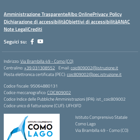
Amministrazione Trasparente
Albo Online
Privacy Policy
Dichiarazione di accessibilità
Obiettivi di accessibilità
ANAC
Note Legali
Crediti
Seguici su:
Indirizzo:
Via Brambilla 49 - Como (CO)
Centralino:
+39 031308552
Email:
coic809002@istruzione.it
Posta elettronica certificata (PEC):
coic809002@pec.istruzione.it
Codice fiscale: 95064880131
Codice meccanografico:
COIC809002
Codice Indice delle Pubbliche Amministrazioni (IPA): ist_coic809002
Codice unico di fatturazione (CUF): UFH3FD
Istituto Comprensivo Statale
Como Lago
Via Brambilla 49 - Como (CO)