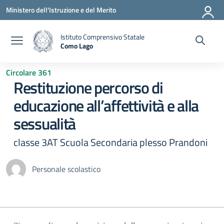
Vai ai contenuti
Vai al menu di navigazione
Vai al footer
Ministero dell'Istruzione e del Merito
Istituto Comprensivo Statale
Como Lago
— Visita la pagina iniziale della scuola
Circolare 361
Restituzione percorso di
educazione all’affettività e alla
sessualità
classe 3AT Scuola Secondaria plesso Prandoni
Personale scolastico