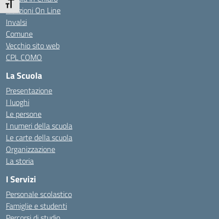
Attiva/disattiva dimensione testo
Iscrizioni On Line
Invalsi
Comune
Vecchio sito web
CPL COMO
La Scuola
Presentazione
I luoghi
Le persone
I numeri della scuola
Le carte della scuola
Organizzazione
La storia
I Servizi
Personale scolastico
Famiglie e studenti
Percorsi di studio