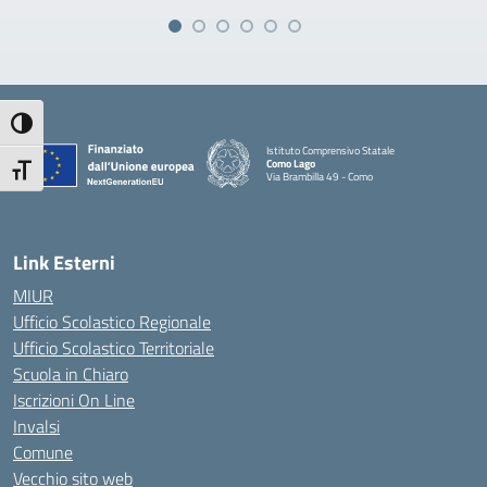
Attiva/disattiva alto contrasto
Istituto Comprensivo Statale
Como Lago
Attiva/disattiva dimensione testo
Via Brambilla 49 - Como
— Visita la pagina iniziale della scuola
Link Esterni
MIUR
Ufficio Scolastico Regionale
Ufficio Scolastico Territoriale
Scuola in Chiaro
Iscrizioni On Line
Invalsi
Comune
Vecchio sito web