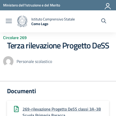
Vai ai contenuti
Vai al menu di navigazione
Vai al footer
Ministero dell'Istruzione e del Merito
Istituto Comprensivo Statale
Como Lago
— Visita la pagina iniziale della scuola
Circolare 269
Terza rilevazione Progetto DeSS
Personale scolastico
Documenti
269-rilevazione Progetto DeSS classi 3A-3B
Scuola Primaria Baracca