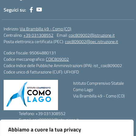
Seguici su:
Indirizzo:
Via Brambilla 49 - Como (CO)
Centralino:
+39 031308552
Email:
coic809002@istruzione.it
Posta elettronica certificata (PEC):
coic809002@pec.istruzione.it
Codice fiscale: 95064880131
Codice meccanografico:
COIC809002
Codice Indice delle Pubbliche Amministrazioni (IPA): ist_coic809002
Codice unico di fatturazione (CUF): UFH3FD
Istituto Comprensivo Statale
Como Lago
Via Brambilla 49 - Como (CO)
Telefono: +39 031308552
E-mail: coic809002@istruzione.it
PEC: coic809002@pec.istruzione.it
Abbiamo a cuore la tua privacy
Codice Meccanografico: COIC809002