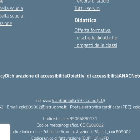
ne
Percorsi di studio
della scuola
Tutti i servizi
della scuola
Didattica
azione
Offerta formativa
Le schede didattiche
I progetti delle classi
icy
Dichiarazione di accessibilità
Obiettivi di accessibilità
ANAC
Note
Indirizzo:
Via Brambilla 49 - Como (CO)
52
Email:
coic809002@istruzione.it
Posta elettronica certificata (PEC):
coi
Codice fiscale: 95064880131
Codice meccanografico:
COIC809002
Codice Indice delle Pubbliche Amministrazioni (IPA): ist_coic809002
Codice unico di fatturazione (CUF): UFH3FD