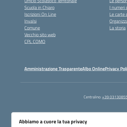
Ufficio Scolastico Territoriale
Le perso
Scuola in Chiaro
I numeri 
Iscrizioni On Line
Le carte 
Invalsi
Organizz
Comune
La storia
Vecchio sito web
CPL COMO
Amministrazione Trasparente
Albo Online
Privacy Pol
Centralino:
+39 0313085
Abbiamo a cuore la tua privacy