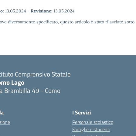
o:
13.05.2024
-
Revisione:
13.05.2024
ove diversamente specificato, questo articolo è stato rilasciato sott
tituto Comprensivo Statale
omo Lago
ia Brambilla 49 - Como
Visita la pagina iniziale della scuola
la
I Servizi
zione
Personale scolastico
Famiglie e studenti