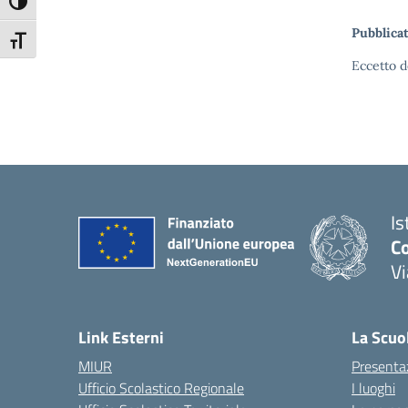
Attiva/disattiva alto contrasto
Pubblicat
Attiva/disattiva dimensione testo
Eccetto d
Is
C
V
— 
Link Esterni
La Scuo
MIUR
Presenta
Ufficio Scolastico Regionale
I luoghi