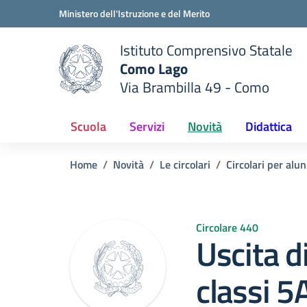
Vai ai contenuti
Vai al menu di navigazione
Vai al footer
Ministero dell'Istruzione e del Merito
Istituto Comprensivo Statale
Como Lago
Via Brambilla 49 - Como
 della scuola
— Visita la pagina iniziale del
Scuola
Servizi
Novità
Didattica
Home
Novità
Le circolari
Circolari per alun
Circolare 440
Uscita di
classi 5