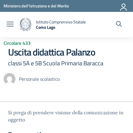
Vai ai contenuti
Vai al menu di navigazione
Vai al footer
Ministero dell'Istruzione e del Merito
Istituto Comprensivo Statale
Como Lago
— Visita la pagina iniziale della scuola
Circolare 433
Uscita didattica Palanzo
classi 5A e 5B Scuola Primaria Baracca
Personale scolastico
Si prega di prendere visione della comunicazione in
oggetto