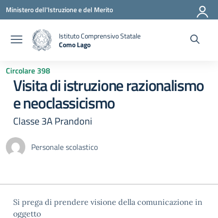
Vai ai contenuti
Vai al menu di navigazione
Vai al footer
Ministero dell'Istruzione e del Merito
Istituto Comprensivo Statale
Como Lago
— Visita la pagina iniziale della scuola
Circolare 398
Visita di istruzione razionalismo
e neoclassicismo
Classe 3A Prandoni
Personale scolastico
Si prega di prendere visione della comunicazione in
oggetto