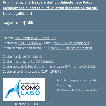
Amministrazione Trasparente
Albo Online
Privacy Policy
Dichiarazione di accessibilità
Obiettivi di accessibilità
ANAC
Note Legali
Crediti
Seguici su:
Indirizzo:
Via Brambilla 49 - Como (CO)
Centralino:
+39 031308552
Email:
coic809002@istruzione.it
Posta elettronica certificata (PEC):
coic809002@pec.istruzione.it
Codice fiscale: 95064880131
Codice meccanografico:
COIC809002
Codice Indice delle Pubbliche Amministrazioni (IPA): ist_coic809002
Codice unico di fatturazione (CUF): UFH3FD
Istituto Comprensivo Statale
Como Lago
Via Brambilla 49 - Como (CO)
Telefono: +39 031308552