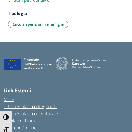
Stampa / Condividi
Tipologia
Circolari per alunni e famiglie
Istituto Comprensivo Statale
Como Lago
Via Brambilla 49 - Como
— Visita la pagina iniziale della scuola
Link Esterni
MIUR
Ufficio Scolastico Regionale
Ufficio Scolastico Territoriale
Attiva/disattiva alto contrasto
Scuola in Chiaro
Iscrizioni On Line
Attiva/disattiva dimensione testo