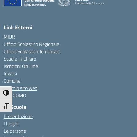
Via Brambilla 49 - Como
— Visita la pagina iniziale della scuola
Link Esterni
MIUR
Ufficio Scolastico Regionale
Ufficio Scolastico Territoriale
Scuola in Chiaro
Iscrizioni On Line
Invalsi
Comune
Vecchio sito web
Attiva/disattiva alto contrasto
CPL COMO
La Scuola
Attiva/disattiva dimensione testo
Presentazione
I luoghi
Le persone