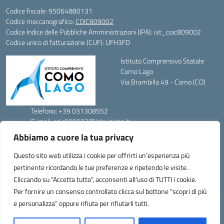
Codice fiscale: 95064880131
Codice meccanografico:
COIC809002
Codice Indice delle Pubbliche Amministrazioni (IPA): ist_coic809002
Codice unico di fatturazione (CUF): UFH3FD
Istituto Comprensivo Statale
Como Lago
Via Brambilla 49 - Como (CO)
Telefono: +39 031308552
E-mail: coic809002@istruzione.it
PEC: coic809002@pec.istruzione.it
Abbiamo a cuore la tua privacy
Codice Meccanografico: COIC809002
Codice Fiscale: 95064880131
Questo sito web utilizza i cookie per offrirti un’esperienza più
FAX: 031301279
pertinente ricordando le tue preferenze e ripetendo le visite.
Cliccando su "Accetta tutto", acconsenti all'uso di TUTTI i cookie.
Per fornire un consenso controllato clicca sul bottone “scopri di più
e personalizza” oppure rifiuta per rifiutarli tutti.
Idea e progetto di Designers Italia