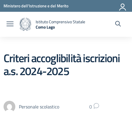
Vai ai contenuti
Vai al menu di navigazione
Vai al footer
Ministero dell'Istruzione e del Merito
Istituto Comprensivo Statale
Como Lago
— Visita la pagina iniziale della scuola
Criteri accoglibilità iscrizioni
a.s. 2024-2025
Personale scolastico
0