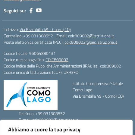
Seguici su:
Indirizzo:
Via Brambilla 49 - Como (CO)
Centralino:
+39 031308552
Email:
coic809002@istruzione.it
Posta elettronica certificata (PEC):
coic809002@pec.istruzione.it
Codice fiscale: 95064880131
Codice meccanografico:
COIC809002
Codice Indice delle Pubbliche Amministrazioni (IPA): ist_coic809002
Codice unico di fatturazione (CUF): UFH3FD
Istituto Comprensivo Statale
Como Lago
Via Brambilla 49 - Como (CO)
Telefono: +39 031308552
E-mail: coic809002@istruzione.it
PEC: coic809002@pec.istruzione.it
Abbiamo a cuore la tua privacy
Codice Meccanografico: COIC809002