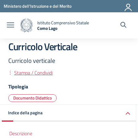
Vai ai contenuti
Vai al menu di navigazione
Vai al footer
Ministero dell'Istruzione e del Merito
Istituto Comprensivo Statale
Como Lago
— Visita la pagina iniziale della scuola
Curricolo Verticale
Curricolo verticale
Stampa / Condividi
Tipologia
Documento Didattico
Indice della pagina
Descrizione