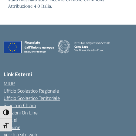
Attribuzione 4.0 Italia.
Istituto Comprensivo Statale
Como Lago
Via Brambilla 49 - Como
— Visita la pagina iniziale della scuola
Link Esterni
MIUR
Ufficio Scolastico Regionale
Ufficio Scolastico Territoriale
Scuola in Chiaro
Iscrizioni On Line
Attiva/disattiva alto contrasto
Invalsi
Attiva/disattiva dimensione testo
Comune
Vecchio sito web