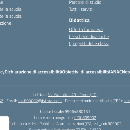
ne
Percorsi di studio
della scuola
Tutti i servizi
della scuola
Didattica
azione
Offerta formativa
Le schede didattiche
I progetti delle classi
icy
Dichiarazione di accessibilità
Obiettivi di accessibilità
ANAC
Note
Indirizzo:
Via Brambilla 49 - Como (CO)
52
Email:
coic809002@istruzione.it
Posta elettronica certificata (PEC):
coi
Codice fiscale: 95064880131
Codice meccanografico:
COIC809002
Codice Indice delle Pubbliche Amministrazioni (IPA): ist_coic809002
Codice unico di fatturazione (CUF): UFH3FD