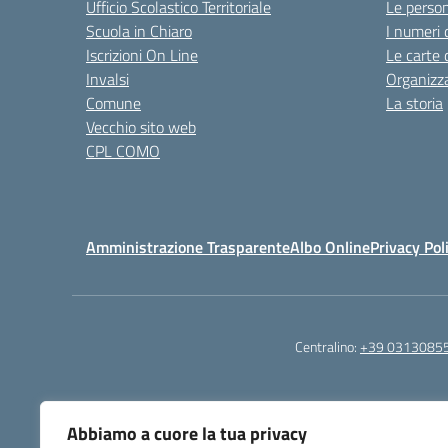
Ufficio Scolastico Territoriale
Le perso
Scuola in Chiaro
I numeri 
Iscrizioni On Line
Le carte 
Invalsi
Organizz
Comune
La storia
Vecchio sito web
CPL COMO
Amministrazione Trasparente
Albo Online
Privacy Pol
Centralino:
+39 0313085
Abbiamo a cuore la tua privacy