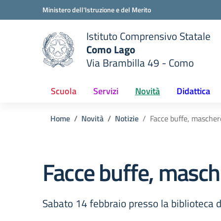
Vai ai contenuti
Vai al menu di navigazione
Vai al footer
Ministero dell'Istruzione e del Merito
Istituto Comprensivo Statale
Como Lago
Via Brambilla 49 - Como
 della scuola
— Visita la pagina iniziale del
Scuola
Servizi
Novità
Didattica
Home
Novità
Notizie
Facce buffe, mascher
Facce buffe, masch
Sabato 14 febbraio presso la biblioteca 