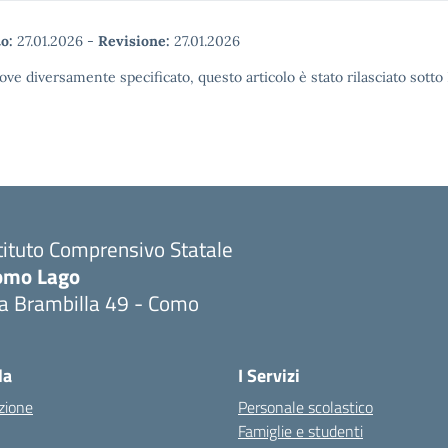
o:
27.01.2026
-
Revisione:
27.01.2026
ove diversamente specificato, questo articolo è stato rilasciato sott
tituto Comprensivo Statale
omo Lago
ia Brambilla 49 - Como
Visita la pagina iniziale della scuola
la
I Servizi
zione
Personale scolastico
Famiglie e studenti