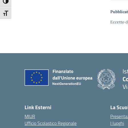
Attiva/disattiva alto contrasto
Pubblicat
Attiva/disattiva dimensione testo
Eccetto d
Is
C
V
— 
Link Esterni
La Scuo
MIUR
Presenta
Ufficio Scolastico Regionale
I luoghi