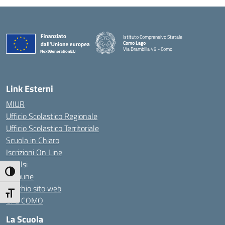
Istituto Comprensivo Statale
Como Lago
Via Brambilla 49 - Como
— Visita la pagina iniziale della scuola
Link Esterni
MIUR
Ufficio Scolastico Regionale
Ufficio Scolastico Territoriale
Scuola in Chiaro
Iscrizioni On Line
Invalsi
Attiva/disattiva alto contrasto
Comune
Vecchio sito web
Attiva/disattiva dimensione testo
CPL COMO
La Scuola