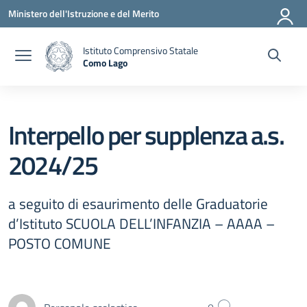
Vai ai contenuti
Vai al menu di navigazione
Vai al footer
Ministero dell'Istruzione e del Merito
Istituto Comprensivo Statale
Como Lago
— Visita la pagina iniziale della scuola
Interpello per supplenza a.s.
2024/25
a seguito di esaurimento delle Graduatorie
d’Istituto SCUOLA DELL’INFANZIA – AAAA –
POSTO COMUNE