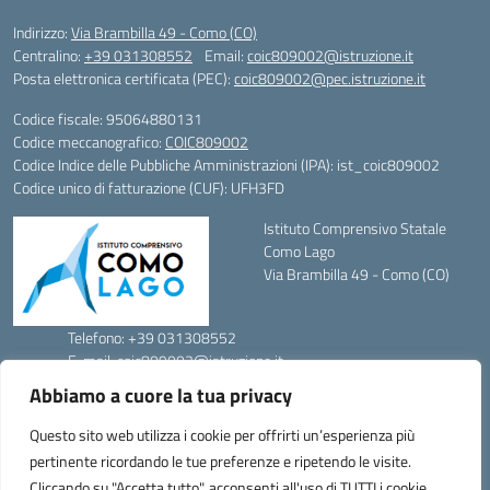
Indirizzo:
Via Brambilla 49 - Como (CO)
Centralino:
+39 031308552
Email:
coic809002@istruzione.it
Posta elettronica certificata (PEC):
coic809002@pec.istruzione.it
Codice fiscale: 95064880131
Codice meccanografico:
COIC809002
Codice Indice delle Pubbliche Amministrazioni (IPA): ist_coic809002
Codice unico di fatturazione (CUF): UFH3FD
Istituto Comprensivo Statale
Como Lago
Via Brambilla 49 - Como (CO)
Telefono: +39 031308552
E-mail: coic809002@istruzione.it
PEC: coic809002@pec.istruzione.it
Abbiamo a cuore la tua privacy
Codice Meccanografico: COIC809002
Codice Fiscale: 95064880131
Questo sito web utilizza i cookie per offrirti un’esperienza più
FAX: 031301279
pertinente ricordando le tue preferenze e ripetendo le visite.
Cliccando su "Accetta tutto", acconsenti all'uso di TUTTI i cookie.