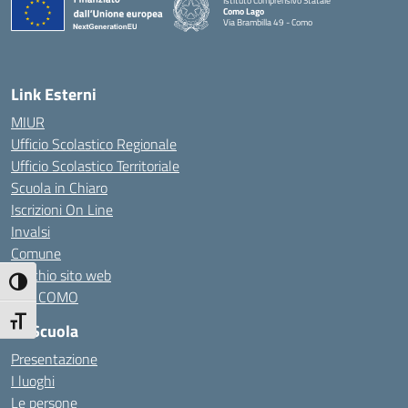
Istituto Comprensivo Statale
Como Lago
Via Brambilla 49 - Como
— Visita la pagina iniziale della scuola
Link Esterni
MIUR
Ufficio Scolastico Regionale
Ufficio Scolastico Territoriale
Scuola in Chiaro
Iscrizioni On Line
Invalsi
Comune
Vecchio sito web
Attiva/disattiva alto contrasto
CPL COMO
Attiva/disattiva dimensione testo
La Scuola
Presentazione
I luoghi
Le persone