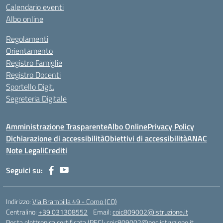
Calendario eventi
Albo online
Regolamenti
Orientamento
Registro Famiglie
Registro Docenti
Sportello Digit.
Segreteria Digitale
Amministrazione Trasparente
Albo Online
Privacy Policy
Dichiarazione di accessibilità
Obiettivi di accessibilità
ANAC
Note Legali
Crediti
Seguici su:
Indirizzo:
Via Brambilla 49 - Como (CO)
Centralino:
+39 031308552
Email:
coic809002@istruzione.it
Posta elettronica certificata (PEC):
coic809002@pec.istruzione.it