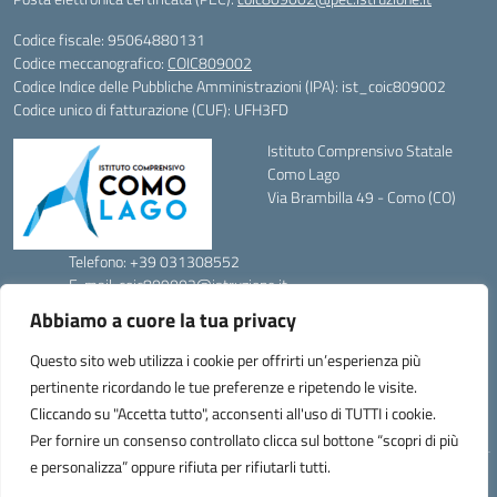
Codice fiscale: 95064880131
Codice meccanografico:
COIC809002
Codice Indice delle Pubbliche Amministrazioni (IPA): ist_coic809002
Codice unico di fatturazione (CUF): UFH3FD
Istituto Comprensivo Statale
Como Lago
Via Brambilla 49 - Como (CO)
Telefono: +39 031308552
E-mail: coic809002@istruzione.it
PEC: coic809002@pec.istruzione.it
Abbiamo a cuore la tua privacy
Codice Meccanografico: COIC809002
Codice Fiscale: 95064880131
Questo sito web utilizza i cookie per offrirti un’esperienza più
FAX: 031301279
pertinente ricordando le tue preferenze e ripetendo le visite.
Cliccando su "Accetta tutto", acconsenti all'uso di TUTTI i cookie.
Per fornire un consenso controllato clicca sul bottone “scopri di più
e personalizza” oppure rifiuta per rifiutarli tutti.
Idea e progetto di Designers Italia