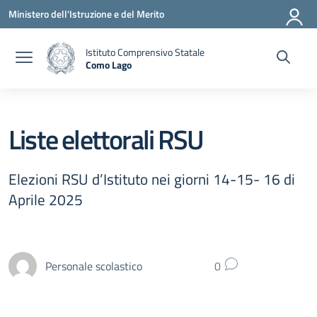
Vai ai contenuti
Vai al menu di navigazione
Vai al footer
Ministero dell'Istruzione e del Merito
Istituto Comprensivo Statale
Como Lago
— Visita la pagina iniziale della scuola
Liste elettorali RSU
Elezioni RSU d’Istituto nei giorni 14-15- 16 di
Aprile 2025
Personale scolastico
0