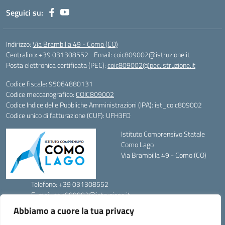
Seguici su:
Indirizzo:
Via Brambilla 49 - Como (CO)
Centralino:
+39 031308552
Email:
coic809002@istruzione.it
Posta elettronica certificata (PEC):
coic809002@pec.istruzione.it
Codice fiscale: 95064880131
Codice meccanografico:
COIC809002
Codice Indice delle Pubbliche Amministrazioni (IPA): ist_coic809002
Codice unico di fatturazione (CUF): UFH3FD
Istituto Comprensivo Statale
Como Lago
Via Brambilla 49 - Como (CO)
Telefono: +39 031308552
E-mail: coic809002@istruzione.it
PEC: coic809002@pec.istruzione.it
Abbiamo a cuore la tua privacy
Codice Meccanografico: COIC809002