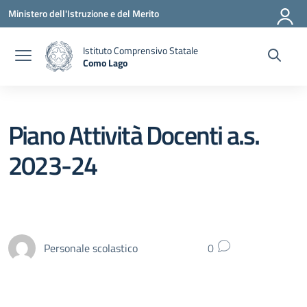
Vai ai contenuti
Vai al menu di navigazione
Vai al footer
Ministero dell'Istruzione e del Merito
Istituto Comprensivo Statale
Como Lago
— Visita la pagina iniziale della scuola
Piano Attività Docenti a.s.
2023-24
Personale scolastico
0