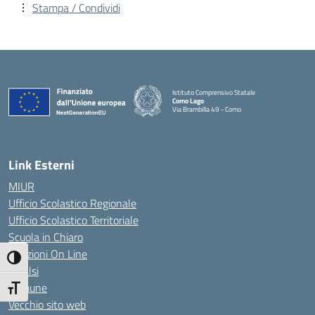
Stampa / Condividi
Istituto Comprensivo Statale
Como Lago
Via Brambilla 49 - Como
— Visita la pagina iniziale della scuola
Link Esterni
MIUR
Ufficio Scolastico Regionale
Ufficio Scolastico Territoriale
Scuola in Chiaro
Iscrizioni On Line
Attiva/disattiva alto contrasto
Invalsi
Comune
Attiva/disattiva dimensione testo
Vecchio sito web