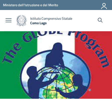
Vai ai contenuti
Vai al menu di navigazione
Vai al footer
Ministero dell'Istruzione e del Merito
Istituto Comprensivo Statale
Como Lago
— Visita la pagina iniziale della scuola