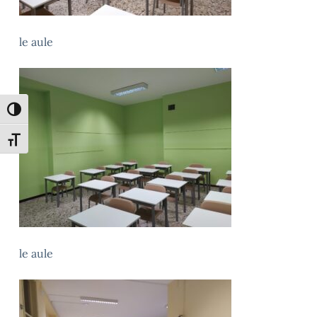
le aule
Attiva/disattiva alto contrasto
Attiva/disattiva dimensione testo
le aule