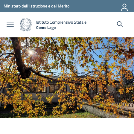
Vai ai contenuti
Vai al menu di navigazione
Vai al footer
Ministero dell'Istruzione e del Merito
Istituto Comprensivo Statale
Como Lago
— Visita la pagina iniziale della scuola