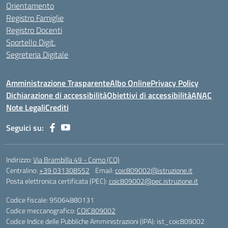
Orientamento
Registro Famiglie
Registro Docenti
Sportello Digit.
Segreteria Digitale
Amministrazione Trasparente
Albo Online
Privacy Policy
Dichiarazione di accessibilità
Obiettivi di accessibilità
ANAC
Note Legali
Crediti
Seguici su:
Indirizzo:
Via Brambilla 49 - Como (CO)
Centralino:
+39 031308552
Email:
coic809002@istruzione.it
Posta elettronica certificata (PEC):
coic809002@pec.istruzione.it
Codice fiscale: 95064880131
Codice meccanografico:
COIC809002
Codice Indice delle Pubbliche Amministrazioni (IPA): ist_coic809002