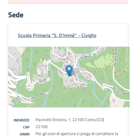
Sede
Scuola Primaria “S. D'Immè” - Civiglio
Pacinotti Antonio, 1, 22100 Como (CO)
INDIRIZZO
22100
CAP
Per gli orari di apertura si prega di contattare la
ORARI